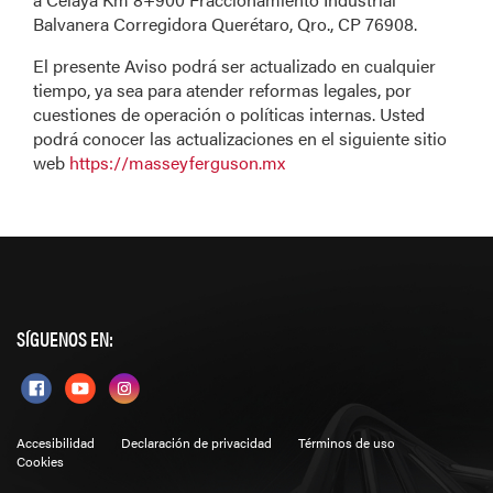
Balvanera Corregidora Querétaro, Qro., CP 76908.
El presente Aviso podrá ser actualizado en cualquier
tiempo, ya sea para atender reformas legales, por
cuestiones de operación o políticas internas. Usted
podrá conocer las actualizaciones en el siguiente sitio
web
https://masseyferguson.mx
SÍGUENOS EN:
Accesibilidad
Declaración de privacidad
Términos de uso
Cookies