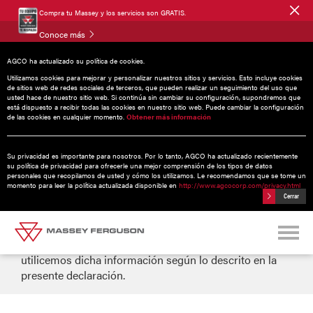
Compra tu Massey y los servicios son GRATIS.
Conoce más
AGCO ha actualizado su política de cookies.
AVISO DE PRIVACIDAD
Utilizamos cookies para mejorar y personalizar nuestros sitios y servicios. Esto incluye cookies
de sitios web de redes sociales de terceros, que pueden realizar un seguimiento del uso que
usted hace de nuestro sitio web. Si continúa sin cambiar su configuración, supondremos que
está dispuesto a recibir todas las cookies en nuestro sitio web. Puede cambiar la configuración
de las cookies en cualquier momento.
Obtener más información
Para AGCO Corporation y sus filiales («AGCO») el
objetivo de esta declaración es explicar el uso que
realizamos de información personal que podamos
Su privacidad es importante para nosotros. Por lo tanto, AGCO ha actualizado recientemente
obtener de usted a través sitios web, información
su política de privacidad para ofrecerle una mejor comprensión de los tipos de datos
personales que recopilamos de usted y cómo los utilizamos. Le recomendamos que se tome un
recibida durante la gestión de la venta de alguno de
momento para leer la política actualizada disponible en
http://www.agcocorp.com/privacy.html
nuestros productos. Proteger la seguridad y la
Cerrar
privacidad de sus datos personales es importante para
AGCO. Proporcionar esta información es facultativo. Al
firmar este documento, consiente que recopilemos y
utilicemos dicha información según lo descrito en la
presente declaración.