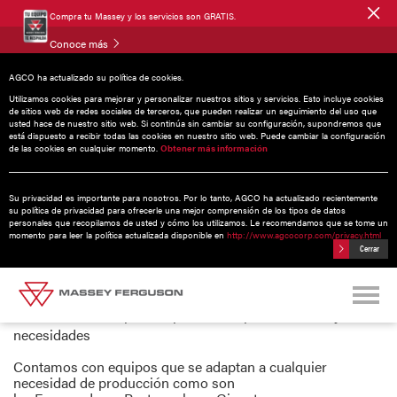
Compra tu Massey y los servicios son GRATIS.
Conoce más
AGCO ha actualizado su política de cookies.
Utilizamos cookies para mejorar y personalizar nuestros sitios y servicios. Esto incluye cookies
de sitios web de redes sociales de terceros, que pueden realizar un seguimiento del uso que
usted hace de nuestro sitio web. Si continúa sin cambiar su configuración, supondremos que
está dispuesto a recibir todas las cookies en nuestro sitio web. Puede cambiar la configuración
de las cookies en cualquier momento.
Obtener más información
Su privacidad es importante para nosotros. Por lo tanto, AGCO ha actualizado recientemente
su política de privacidad para ofrecerle una mejor comprensión de los tipos de datos
personales que recopilamos de usted y cómo los utilizamos. Le recomendamos que se tome un
momento para leer la política actualizada disponible en
http://www.agcocorp.com/privacy.html
Cerrar
EQUIPO FORRAJERO
Soluciones de empacado para todo tipo de cultivos y
necesidades
Contamos con equipos que se adaptan a cualquier
necesidad de producción como son