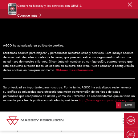
Compra tu Massey y los servicios son GRATIS.
Conoce más
Localizador de
distribuidores
AGCO ha actualizado su política de cookies.
Utilizamos cookies para mejorar y personalizar nuestros sitios y servicios. Esto incluye cookies
de sitios web de redes sociales de terceros, que pueden realizar un seguimiento del uso que
usted hace de nuestro sitio web. Si continúa sin cambiar su configuración, supondremos que
está dispuesto a recibir todas las cookies en nuestro sitio web. Puede cambiar la configuración
Encuentre su distribuidor más cercano
de las cookies en cualquier momento.
Obtener más información
* Ciudad/Código postal
Su privacidad es importante para nosotros. Por lo tanto, AGCO ha actualizado recientemente
su política de privacidad para ofrecerle una mejor comprensión de los tipos de datos
personales que recopilamos de usted y cómo los utilizamos. Le recomendamos que se tome un
momento para leer la política actualizada disponible en
http://www.agcocorp.com/privacy.html
Cerrar
Buscar
Búsqueda alternativa por nombre del distribuidor