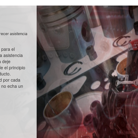
recer asistencia
 para el
a asistencia
 deje
 el principio
ducto.
d por cada
 no echa un