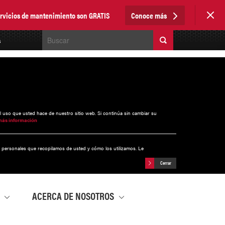
servicios de mantenimiento son GRATIS
Conoce más
s
el uso que usted hace de nuestro sitio web. Si continúa sin cambiar su
más información
s personales que recopilamos de usted y cómo los utilizamos. Le
Cerrar
A
ACERCA DE NOSOTROS