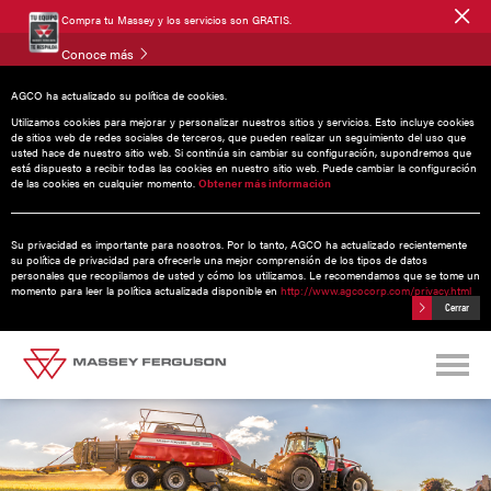
Compra tu Massey y los servicios son GRATIS.
Conoce más
AGCO ha actualizado su política de cookies.
Utilizamos cookies para mejorar y personalizar nuestros sitios y servicios. Esto incluye cookies
de sitios web de redes sociales de terceros, que pueden realizar un seguimiento del uso que
usted hace de nuestro sitio web. Si continúa sin cambiar su configuración, supondremos que
LB2200
| 0 HP
está dispuesto a recibir todas las cookies en nuestro sitio web. Puede cambiar la configuración
de las cookies en cualquier momento.
Obtener más información
Su privacidad es importante para nosotros. Por lo tanto, AGCO ha actualizado recientemente
su política de privacidad para ofrecerle una mejor comprensión de los tipos de datos
personales que recopilamos de usted y cómo los utilizamos. Le recomendamos que se tome un
momento para leer la política actualizada disponible en
http://www.agcocorp.com/privacy.html
Cerrar