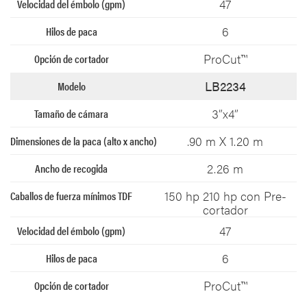
47
6
ProCut™
LB2234
3”x4”
.90 m X 1.20 m
2.26 m
150 hp 210 hp con Pre-
cortador
47
6
ProCut™