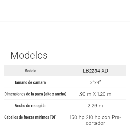
Modelos
LB2234 XD
3”x4”
.90 m X 1.20 m
2.26 m
150 hp 210 hp con Pre-
cortador