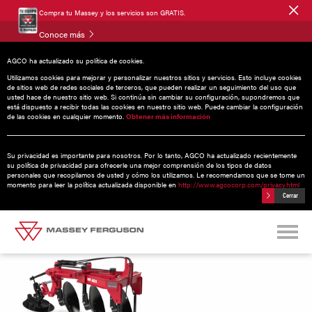
Compra tu Massey y los servicios son GRATIS.
Conoce más
AGCO ha actualizado su política de cookies.
Utilizamos cookies para mejorar y personalizar nuestros sitios y servicios. Esto incluye cookies
de sitios web de redes sociales de terceros, que pueden realizar un seguimiento del uso que
usted hace de nuestro sitio web. Si continúa sin cambiar su configuración, supondremos que
Arados
| 0 HP
está dispuesto a recibir todas las cookies en nuestro sitio web. Puede cambiar la configuración
de las cookies en cualquier momento.
Obtener más información
Su privacidad es importante para nosotros. Por lo tanto, AGCO ha actualizado recientemente
su política de privacidad para ofrecerle una mejor comprensión de los tipos de datos
personales que recopilamos de usted y cómo los utilizamos. Le recomendamos que se tome un
momento para leer la política actualizada disponible en
http://www.agcocorp.com/privacy.html
Cerrar