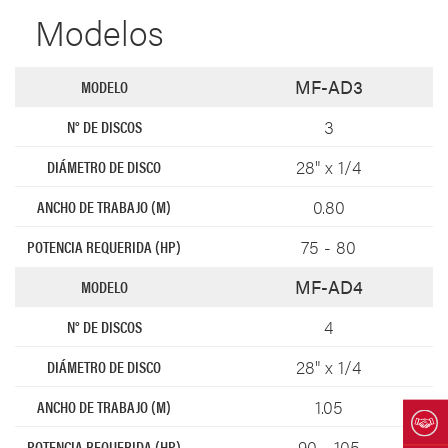
Modelos
MF-AD3
3
28" x 1/4
0.80
75 - 80
MF-AD4
4
28" x 1/4
1.05
90 - 105