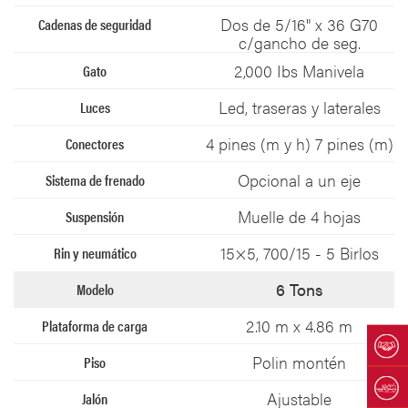
Dos de 5/16" x 36 G70
c/gancho de seg.
2,000 Ibs Manivela
Led, traseras y laterales
4 pines (m y h) 7 pines (m)
Opcional a un eje
Muelle de 4 hojas
15×5, 700/15 - 5 Birlos
6 Tons
2.10 m x 4.86 m
Polin montén
Ajustable