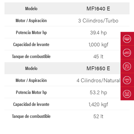
MF1640 E
3 Cilindros/Turbo
39.4 hp
1,000 kgf
45 lt
MF1650 E
4 Cilindros/Natural
53.2 hp
1,420 kgf
52 lt