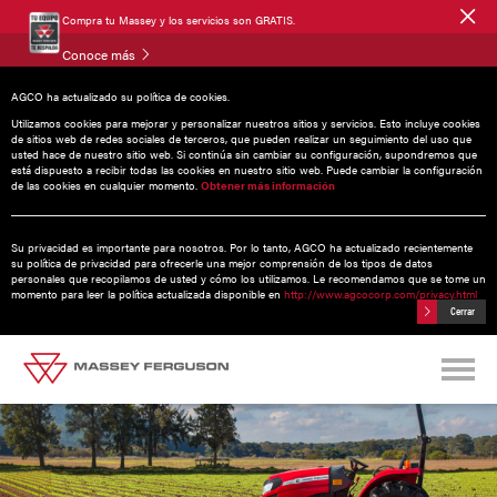
Compra tu Massey y los servicios son GRATIS.
Conoce más
AGCO ha actualizado su política de cookies.
Utilizamos cookies para mejorar y personalizar nuestros sitios y servicios. Esto incluye cookies
de sitios web de redes sociales de terceros, que pueden realizar un seguimiento del uso que
usted hace de nuestro sitio web. Si continúa sin cambiar su configuración, supondremos que
MF 1600 E
| 39 - 53 HP
está dispuesto a recibir todas las cookies en nuestro sitio web. Puede cambiar la configuración
de las cookies en cualquier momento.
Obtener más información
Su privacidad es importante para nosotros. Por lo tanto, AGCO ha actualizado recientemente
su política de privacidad para ofrecerle una mejor comprensión de los tipos de datos
personales que recopilamos de usted y cómo los utilizamos. Le recomendamos que se tome un
momento para leer la política actualizada disponible en
http://www.agcocorp.com/privacy.html
Cerrar