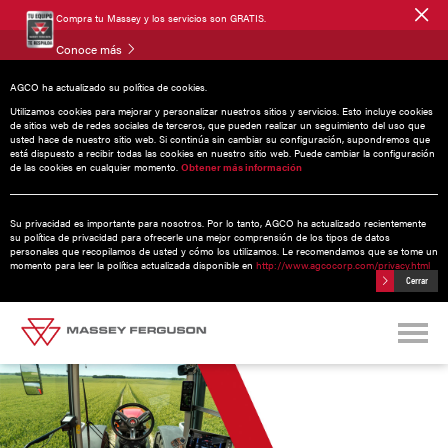
Compra tu Massey y los servicios son GRATIS.
Conoce más
AGCO ha actualizado su política de cookies.
Utilizamos cookies para mejorar y personalizar nuestros sitios y servicios. Esto incluye cookies
de sitios web de redes sociales de terceros, que pueden realizar un seguimiento del uso que
usted hace de nuestro sitio web. Si continúa sin cambiar su configuración, supondremos que
MF 8S
| 205 - 265 HP
está dispuesto a recibir todas las cookies en nuestro sitio web. Puede cambiar la configuración
de las cookies en cualquier momento.
Obtener más información
Su privacidad es importante para nosotros. Por lo tanto, AGCO ha actualizado recientemente
su política de privacidad para ofrecerle una mejor comprensión de los tipos de datos
personales que recopilamos de usted y cómo los utilizamos. Le recomendamos que se tome un
momento para leer la política actualizada disponible en
http://www.agcocorp.com/privacy.html
Cerrar