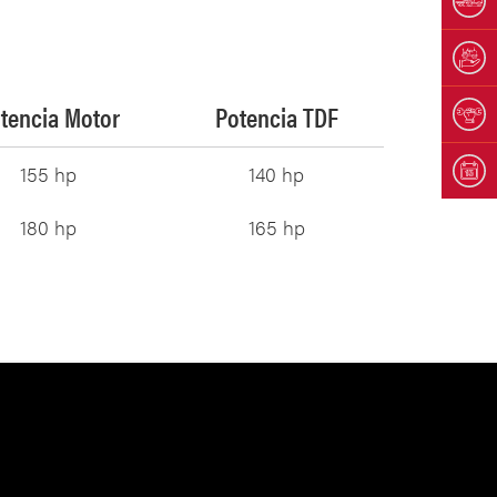
tencia Motor
Potencia TDF
155 hp
140 hp
180 hp
165 hp