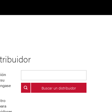
tribuidor
ción
 su
óngase
Buscar un distribuidor
stro
ara
uidores.