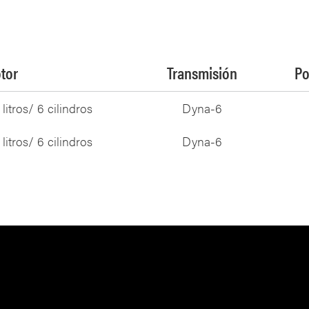
tor
Transmisión
Po
itros/ 6 cilindros
Dyna-6
itros/ 6 cilindros
Dyna-6