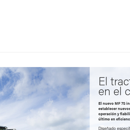
El trac
en el
El nuevo MF 7S in
establecer nuevos
operación y fiabil
último en eficien
Diseñado específ