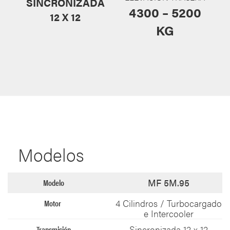
SINCRONIZADA
4300 – 5200
12 X 12​
KG​
Modelos
MF 5M.95
4 Cilindros / Turbocargado
e Intercooler​
Sincronizada 12 x 12​