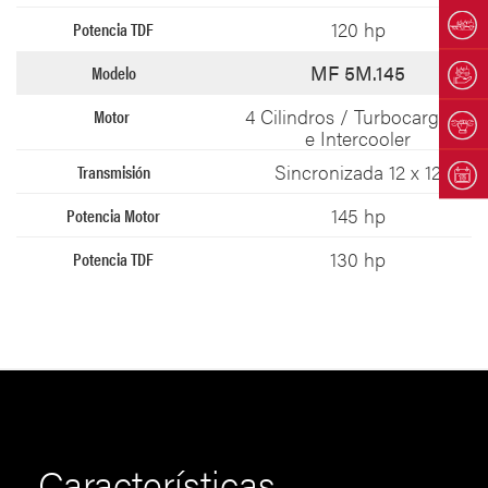
120 hp​
MF 5M.145
4 Cilindros / Turbocargado
e Intercooler​
Sincronizada 12 x 12​
145 hp​
130 hp​
Características