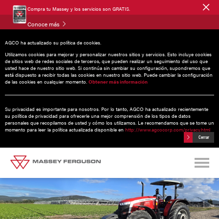
Compra tu Massey y los servicios son GRATIS.
Conoce más
AGCO ha actualizado su política de cookies.
Utilizamos cookies para mejorar y personalizar nuestros sitios y servicios. Esto incluye cookies
de sitios web de redes sociales de terceros, que pueden realizar un seguimiento del uso que
usted hace de nuestro sitio web. Si continúa sin cambiar su configuración, supondremos que
MF 5M
| 95 - 145 HP
está dispuesto a recibir todas las cookies en nuestro sitio web. Puede cambiar la configuración
de las cookies en cualquier momento.
Obtener más información
Su privacidad es importante para nosotros. Por lo tanto, AGCO ha actualizado recientemente
su política de privacidad para ofrecerle una mejor comprensión de los tipos de datos
personales que recopilamos de usted y cómo los utilizamos. Le recomendamos que se tome un
momento para leer la política actualizada disponible en
http://www.agcocorp.com/privacy.html
Cerrar