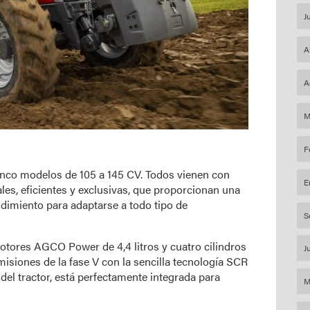
J
A
A
M
F
inco modelos de 105 a 145 CV. Todos vienen con
E
les, eficientes y exclusivas, que proporcionan una
ndimiento para adaptarse a todo tipo de
S
tores AGCO Power de 4,4 litros y cuatro cilindros
J
isiones de la fase V con la sencilla tecnología SCR
del tractor, está perfectamente integrada para
M