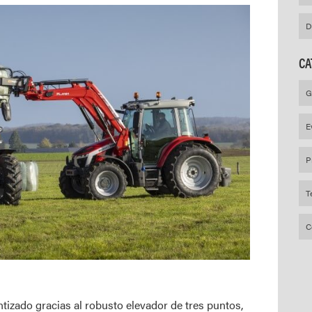
D
CA
G
E
P
T
C
tizado gracias al robusto elevador de tres puntos,