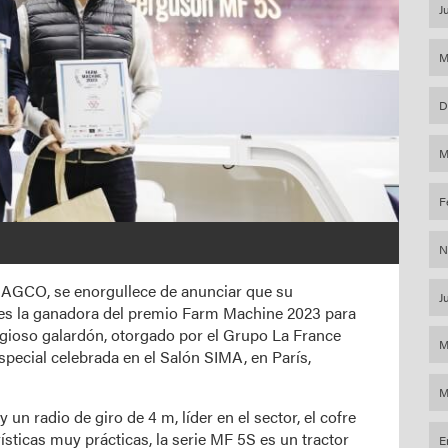
J
M
D
M
F
N
AGCO, se enorgullece de anunciar que su
J
 es la ganadora del premio Farm Machine 2023 para
igioso galardón, otorgado por el Grupo La France
M
pecial celebrada en el Salón SIMA, en París,
M
y un radio de giro de 4 m, líder en el sector, el cofre
sticas muy prácticas, la serie MF 5S es un tractor
E