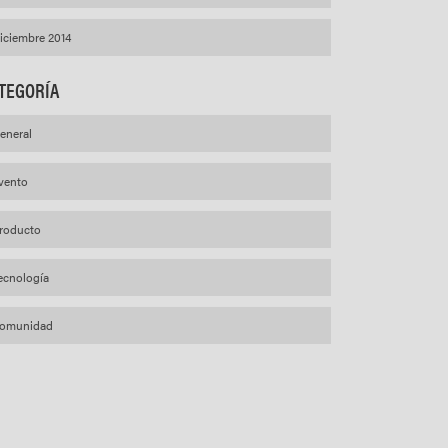
iciembre 2014
TEGORÍA
eneral
vento
roducto
ecnología
omunidad