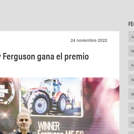
FE
J
24 noviembre 2022
M
y Ferguson gana el premio
F
N
M
F
N