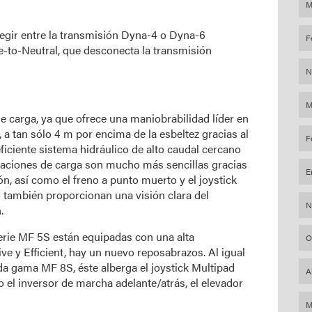
M
legir entre la transmisión Dyna-4 o Dyna-6
F
e-to-Neutral, que desconecta la transmisión
N
M
de carga, ya que ofrece una maniobrabilidad líder en
e, a tan sólo 4 m por encima de la esbeltez gracias al
F
ficiente sistema hidráulico de alto caudal cercano
peraciones de carga son mucho más sencillas gracias
E
ón, así como el freno a punto muerto y el joystick
o también proporcionan una visión clara del
N
.
erie MF 5S están equipadas con una alta
O
ve y Efficient, hay un nuevo reposabrazos. Al igual
ada gama MF 8S, éste alberga el joystick Multipad
A
 el inversor de marcha adelante/atrás, el elevador
M