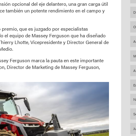
ión opcional del eje delantero, una gran carga útil
ce también un potente rendimiento en el campo y
D
O
o premio, que es juzgado por especialistas
odo el equipo de Massey Ferguson que ha diseñado
 Thierry Lhotte, Vicepresidente y Director General de
A
Medio.
M
sey Ferguson marca la pauta en este importante
ion, Director de Marketing de Massey Ferguson,
A
E
N
S
J