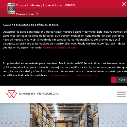
Compra tu Massey y los servicios son GRATIS.
Conoce más
AGCO ha actualizado su política de cookies.
Noticias
Utilizamos cookies para mejorar y personalizar nuestros sitios y servicios. Esto incluye cookies de
sitios web de redes sociales de terceros, que pueden realizar un seguimiento del uso que usted
hace de nuestro sitio web. Si continúa sin cambiar su configuración, supondremos que está
dispuesto a recibir todas las cookies en nuestro sitio web. Puede cambiar la configuración de las
cookies en cualquier momento.
Obtener más información
19 febrero 2026
AGCO celebra la inauguración de su
Su privacidad es importante para nosotros. Por lo tanto, AGCO ha actualizado recientemente su
nuevo almacén de refacciones en
política de privacidad para ofrecerle una mejor comprensión de los tipos de datos personales que
recopilamos de usted y cómo los utilizamos. Le recomendamos que se tome un momento para le
Querétaro, México
la política actualizada disponible en
http://www.agcocorp.com/privacy.html
Cerrar