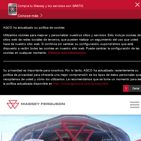
Compra tu Massey y los servicios son GRATIS.
Conoce más
AGCO ha actualizado su política de cookies.
Noticias
Utilizamos cookies para mejorar y personalizar nuestros sitios y servicios. Esto incluye cookies de
sitios web de redes sociales de terceros, que pueden realizar un seguimiento del uso que usted
hace de nuestro sitio web. Si continúa sin cambiar su configuración, supondremos que está
dispuesto a recibir todas las cookies en nuestro sitio web. Puede cambiar la configuración de las
cookies en cualquier momento.
Obtener más información
19 noviembre 2025
Massey Ferguson reafirma su liderazgo
Su privacidad es importante para nosotros. Por lo tanto, AGCO ha actualizado recientemente su
en la Expo Agroalimentaria 2025
política de privacidad para ofrecerle una mejor comprensión de los tipos de datos personales que
recopilamos de usted y cómo los utilizamos. Le recomendamos que se tome un momento para le
la política actualizada disponible en
http://www.agcocorp.com/privacy.html
Cerrar