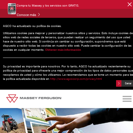
Compra tu Massey y los servicios son GRATIS.
Conoce más
AGCO ha actualizado su política de cookies.
Noticias
Utilizamos cookies para mejorar y personalizar nuestros sitios y servicios. Esto incluye cookies de
sitios web de redes sociales de terceros, que pueden realizar un seguimiento del uso que usted
hace de nuestro sitio web. Si continúa sin cambiar su configuración, supondremos que está
dispuesto a recibir todas las cookies en nuestro sitio web. Puede cambiar la configuración de las
cookies en cualquier momento.
Obtener más información
17 abril 2015
Importantes actualizaciones del
Su privacidad es importante para nosotros. Por lo tanto, AGCO ha actualizado recientemente su
producto de tecnología de gestión de
política de privacidad para ofrecerle una mejor comprensión de los tipos de datos personales que
recopilamos de usted y cómo los utilizamos. Le recomendamos que se tome un momento para le
flotas AgCommand®
la política actualizada disponible en
http://www.agcocorp.com/privacy.html
Cerrar