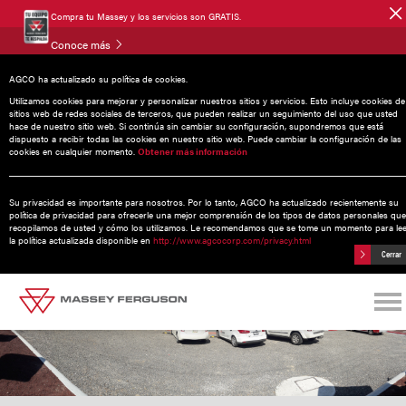
Compra tu Massey y los servicios son GRATIS.
Conoce más
AGCO ha actualizado su política de cookies.
Noticias
Utilizamos cookies para mejorar y personalizar nuestros sitios y servicios. Esto incluye cookies de
sitios web de redes sociales de terceros, que pueden realizar un seguimiento del uso que usted
hace de nuestro sitio web. Si continúa sin cambiar su configuración, supondremos que está
dispuesto a recibir todas las cookies en nuestro sitio web. Puede cambiar la configuración de las
cookies en cualquier momento.
Obtener más información
06 julio 2017
Inauguración Tuxpan
Su privacidad es importante para nosotros. Por lo tanto, AGCO ha actualizado recientemente su
política de privacidad para ofrecerle una mejor comprensión de los tipos de datos personales que
recopilamos de usted y cómo los utilizamos. Le recomendamos que se tome un momento para le
la política actualizada disponible en
http://www.agcocorp.com/privacy.html
Cerrar