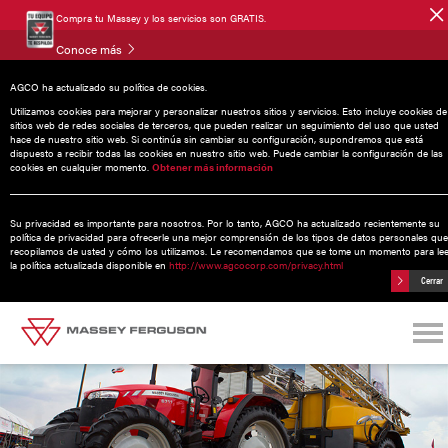
Compra tu Massey y los servicios son GRATIS.
Conoce más
AGCO ha actualizado su política de cookies.
Noticias
Utilizamos cookies para mejorar y personalizar nuestros sitios y servicios. Esto incluye cookies de
sitios web de redes sociales de terceros, que pueden realizar un seguimiento del uso que usted
hace de nuestro sitio web. Si continúa sin cambiar su configuración, supondremos que está
dispuesto a recibir todas las cookies en nuestro sitio web. Puede cambiar la configuración de las
cookies en cualquier momento.
Obtener más información
25 noviembre 2016
EXPO AGROALIMENTARIA GUANAJUATO
Su privacidad es importante para nosotros. Por lo tanto, AGCO ha actualizado recientemente su
2016
política de privacidad para ofrecerle una mejor comprensión de los tipos de datos personales que
recopilamos de usted y cómo los utilizamos. Le recomendamos que se tome un momento para le
la política actualizada disponible en
http://www.agcocorp.com/privacy.html
Cerrar