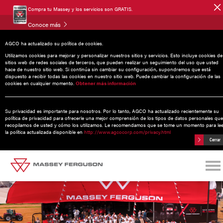
Compra tu Massey y los servicios son GRATIS.
Conoce más
AGCO ha actualizado su política de cookies.
Noticias
Utilizamos cookies para mejorar y personalizar nuestros sitios y servicios. Esto incluye cookies de
sitios web de redes sociales de terceros, que pueden realizar un seguimiento del uso que usted
hace de nuestro sitio web. Si continúa sin cambiar su configuración, supondremos que está
dispuesto a recibir todas las cookies en nuestro sitio web. Puede cambiar la configuración de las
cookies en cualquier momento.
Obtener más información
06 diciembre 2023
Expo Agroalimentaria Guanajuato 2023
Su privacidad es importante para nosotros. Por lo tanto, AGCO ha actualizado recientemente su
política de privacidad para ofrecerle una mejor comprensión de los tipos de datos personales que
recopilamos de usted y cómo los utilizamos. Le recomendamos que se tome un momento para le
la política actualizada disponible en
http://www.agcocorp.com/privacy.html
Cerrar