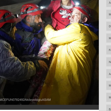
J
M
D
M
F
N
J
M
M
E