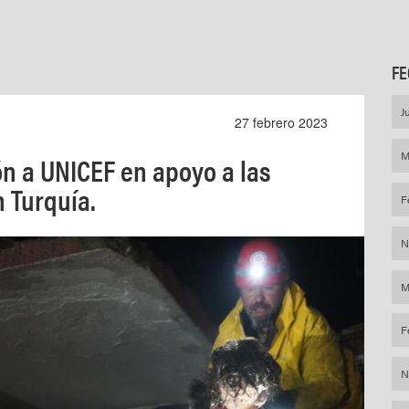
FE
J
27 febrero 2023
M
n a UNICEF en apoyo a las
n Turquía.
F
N
M
F
N