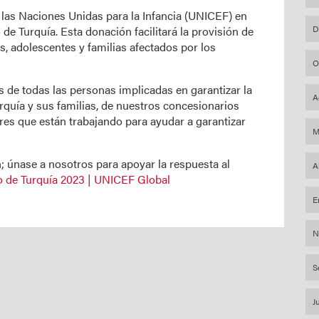
as Naciones Unidas para la Infancia (UNICEF) en
D
de Turquía. Esta donación facilitará la provisión de
os, adolescentes y familias afectados por los
O
e todas las personas implicadas en garantizar la
A
quía y sus familias, de nuestros concesionarios
es que están trabajando para ayudar a garantizar
M
 únase a nosotros para apoyar la respuesta al
A
o de Turquía 2023 | UNICEF Global
E
N
S
J