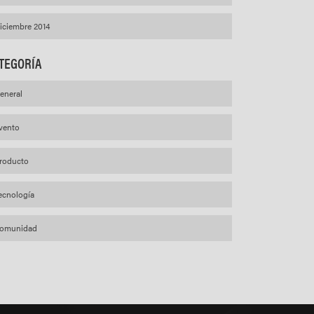
iciembre 2014
TEGORÍA
eneral
vento
roducto
ecnología
omunidad