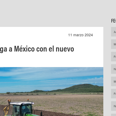
FE
J
11 marzo 2024
M
ega a México con el nuevo
F
N
M
F
N