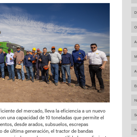
D
O
A
M
A
E
N
ciente del mercado, lleva la eficiencia a un nuevo
S
con una capacidad de 10 toneladas que permite el
ntos, desde arados, subsuelos, escrepas
J
co de última generación, el tractor de bandas