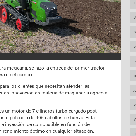
J
M
D
M
F
ra mexicana, se hizo la entrega del primer tractor
ra en el campo.
N
 para los clientes que necesitan atender las
J
er en innovación en materia de maquinaria agrícola
M
 es un motor de 7 cilindros turbo cargado post-
nte potencia de 405 caballos de fuerza. Está
M
la inyección de combustible en función del
n rendimiento óptimo en cualquier situación.
E