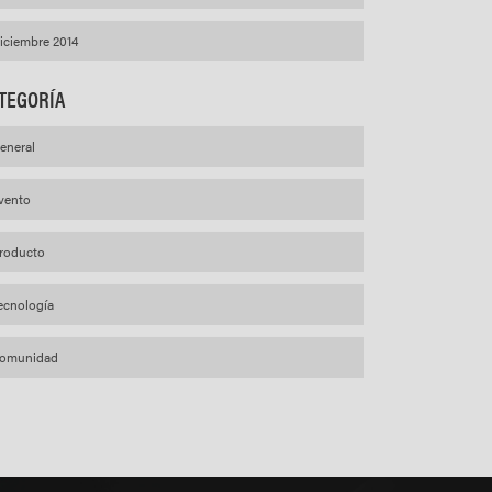
iciembre 2014
TEGORÍA
eneral
vento
roducto
ecnología
omunidad