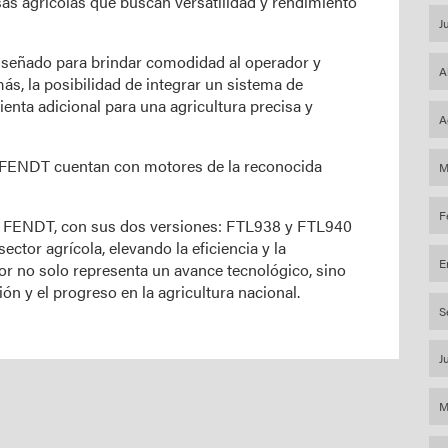
as agrícolas que buscan versatilidad y rendimiento
J
diseñado para brindar comodidad al operador y
A
ás, la posibilidad de integrar un sistema de
nta adicional para una agricultura precisa y
A
s FENDT cuentan con motores de la reconocida
M
F
as FENDT, con sus dos versiones: FTL938 y FTL940
ctor agrícola, elevando la eficiencia y la
E
tor no solo representa un avance tecnológico, sino
n y el progreso en la agricultura nacional.
S
J
M