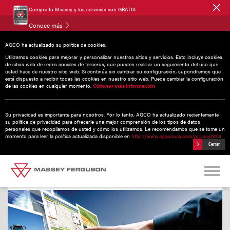
Compra tu Massey y los servicios son GRATIS.
Conoce más
AGCO ha actualizado su política de cookies.
Utilizamos cookies para mejorar y personalizar nuestros sitios y servicios. Esto incluye cookies
de sitios web de redes sociales de terceros, que pueden realizar un seguimiento del uso que
usted hace de nuestro sitio web. Si continúa sin cambiar su configuración, supondremos que
Noticias
está dispuesto a recibir todas las cookies en nuestro sitio web. Puede cambiar la configuración
de las cookies en cualquier momento.
Obtener más información
Su privacidad es importante para nosotros. Por lo tanto, AGCO ha actualizado recientemente
17 abril 2015
su política de privacidad para ofrecerle una mejor comprensión de los tipos de datos
personales que recopilamos de usted y cómo los utilizamos. Le recomendamos que se tome un
Importantes Actualizaciones Del
momento para leer la política actualizada disponible en
http://www.agcocorp.com/privacy.html
Cerrar
Producto De Tecnología De
Gestión De Flotas AgCommand®